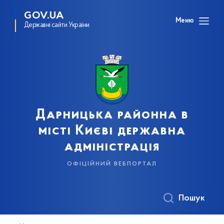
GOV.UA
Меню
Державні сайти України
Дарницька районна в
місті Києві державна
адміністрація
офіційний вебпортал
Пошук