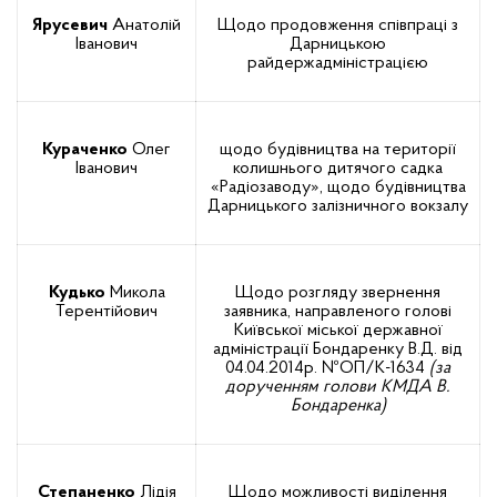
Ярусевич
Анатолій
Щодо продовження співпраці з
Іванович
Дарницькою
райдержадміністрацією
Кураченко
Олег
щодо будівництва на території
Іванович
колишнього дитячого садка
«Радіозаводу», щодо будівництва
Дарницького залізничного вокзалу
Кудько
Микола
Щодо розгляду звернення
Терентійович
заявника, направленого голові
Київської міської державної
адміністрації Бондаренку В.Д. від
04.04.2014р. №ОП/К-1634
(за
дорученням голови КМДА В.
Бондаренка)
Степаненко
Лідія
Щодо можливості виділення