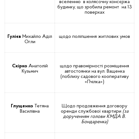
вселенню в колясочну консєржа
будинку, що зробила ремонт на 13
поверхах
Гулієв
Михайло Аділ
щодо поліпшення житлових умов
Огли
Скірко
Анатолій
щодо правомірності розміщення
Кузьмич
автостоянки на
вул. Ващенка
(поблизу садового кооперативу
«Пчілка»)
Глущенко
Тетяна
Щодо продовження договору
Василівна
оренди службової квартири
(за
дорученням голови КМДА В.
Бондаренка)