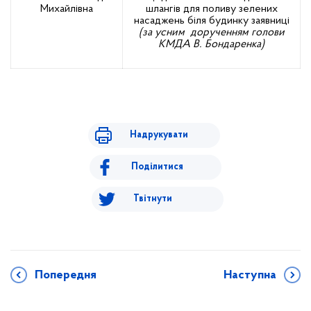
Михайлівна
шлангів для поливу зелених
насаджень біля будинку заявниці
(за усним дорученням голови
КМДА В. Бондаренка)
Надрукувати
Поділитися
Твітнути
Попередня
Наступна