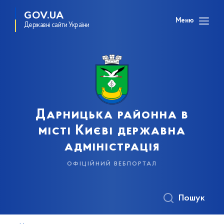
GOV.UA
Меню
Державні сайти України
Дарницька районна в
місті Києві державна
адміністрація
офіційний вебпортал
Пошук