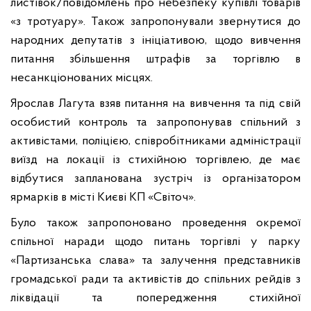
листівок/повідомлень про небезпеку купівлі товарів
«з тротуару». Також запропонували звернутися до
народних депутатів з ініціативою, щодо вивчення
питання збільшення штрафів за торгівлю в
несанкціонованих місцях.
Ярослав Лагута взяв питання на вивчення та під свій
особистий контроль та запропонував спільний з
активістами, поліцією, співробітниками адміністрації
виїзд на локації із стихійною торгівлею, де має
відбутися запланована зустріч із організатором
ярмарків в місті Києві КП «Світоч».
Було також запропоновано проведення окремої
спільної наради щодо питань торгівлі у парку
«Партизанська слава» та залучення представників
громадської ради та активістів до спільних рейдів з
ліквідації та попередження стихійної