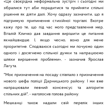
«Це своєрідна неформальна зустріч і сьогодні ми
зібралися тут аби порадитися та прийняти спільні
рішення як діяти далі. Хочу одразу зазначити, що я
підтримую припинення стихійної торгівлі. Вкотре
кажу про те, що під час мого представлення мер,
Віталій Кличко дав завдання вирішити це питання
якнайшвидше. І, якщо чесно, воно для мене
пріоритетне. Сподіваюся сьогодні ми почуємо один
одного і досягнемо спільної думки та напрацюємо
шляхи вирішення проблеми», - зазначив Ярослав
Лагута.
"Моє призначення на посаду співпало з призначення
нового шефа поліції Дарницького району. І ми вже
напрацювали певний консенсус та алгоритм
спільних дій", - наголосив голова району.
Мешканці також надали свій перелік інших