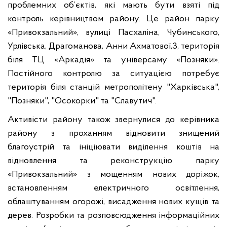
проблемних об’єктів, які мають бути взяті під
контроль керівництвом району. Це район парку
«Привокзальний», вулиці Пасхаліна, Чубинського,
Урлівська, Драгоманова, Анни Ахматової,3, територія
біля ТЦ «Аркадія» та універсаму «Позняки».
Постійного контролю за ситуацією потребує
територія біля станцій метрополітену "Харківська",
"Позняки", "Осокорки" та "Славутич".
Активісти району також звернулися до керівника
району з проханням відновити знищений
благоустрій та ініціювати виділення коштів на
відновлення та реконструкцію парку
«Привокзальний» з мощенням нових доріжок,
встановленням електричного освітлення,
облаштуванням огорожі, висадження нових кущів та
дерев. Розробки та розповсюдження інформаційних