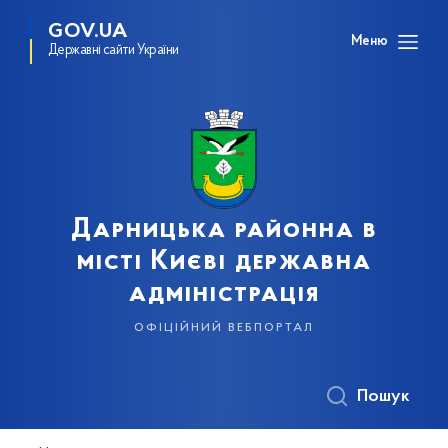
GOV.UA
Меню
Державні сайти України
Дарницька районна в
місті Києві державна
адміністрація
офіційний вебпортал
Пошук