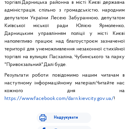
торгівлі.
Дарницька районна в місті Києві державна
адміністрація, спільно з громадськістю, народним
депутатом України Лесею Забуранною, депутатом
Київської міської ради Юлією Ярмоленко,
Дарницьким управлінням поліції у місті Києві
наполегливо працює над благоустроєм зазначеної
території для унеможливлення незаконної стихійної
торгівлі на вулицях Пасхаліна, Чубинського та парку
"Привокзальний".
Далі буде.
Результати роботи повідомимо нашим читачам в
наступному інформаційному матеріалі.
Читайте нас
кожного дня на
https://www.facebook.com/darn.kievcity.gov.ua/
!
Надрукувати