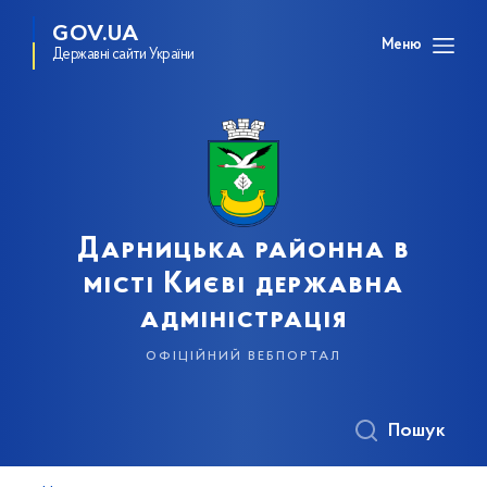
GOV.UA
Меню
Державні сайти України
Дарницька районна в
місті Києві державна
адміністрація
офіційний вебпортал
Пошук