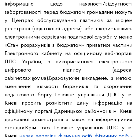
інформацію щодо наявності/відсутності
заборгованості перед бюджетом громадяни можуть
у Центрах обслуговування платників за місцем
реєстрації (податкової адреси), або скориставшись
електронними сервісами податкової служби у меню
«Стан розрахунків з бюджетом» приватної частини
Електронного кабінету на офіційному веб-порталі
ДПС України, з використанням електронного
цифрового підпису (адреса;
cabinet.tax.gov.ua).
Враховуючи викладене, з метою,
зменшення кількості боржників та скорочення
податкового боргу Головне управління ДПС у м.
Києві просить розмістити дану інформацію на
офіційному порталі Дарницької районної в м. Києві
державної адміністрації а також на інформаційних
стендах.
Крім того. Головне управління ДПС у м.
Києві
надає переліки фізичних осіб, фізичних осіб -