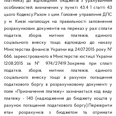
платника) до відповідних бюджетів з урахуванням
особливостей, визначених у пункті 43.4 1 статті 43
цього Кодексу;
Разом з цим. Головне управління ДПС
у м. Києві наголощує на правильності заповнення
розрахункових документів на переказ у разі сплати
податків, зборів, митних платежів, єдиного
соціального внеску тощо, відповідно до наказу
Міністерства фінансів України від 24.07.2015 року №
666, зареєстрованого в Міністерстві юстиції України
12.08.2015 за № 974/27419.
Зокрема при сплаті
податків, зборів, митних платежів, єдиного
соціального внеску тощо в рахунок погащення
податкового боргу в розрахунковому документі у
поле «Призначення платежу» зазначається код виду
платежу - 140 (надходження до бюджету кощтів у
рахунок погащення податкового боргу).
Перевірити
етан розрахунків з бюджетом та отримати