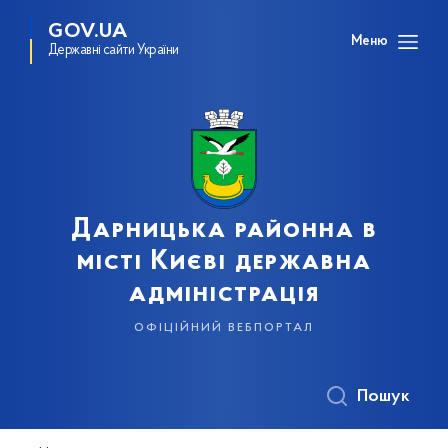
GOV.UA
Меню
Державні сайти України
Дарницька районна в
місті Києві державна
адміністрація
офіційний вебпортал
Пошук