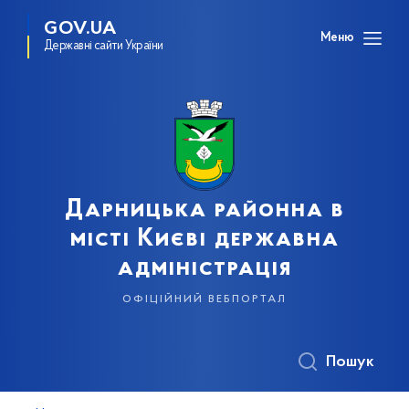
GOV.UA
Меню
Державні сайти України
Дарницька районна в
місті Києві державна
адміністрація
офіційний вебпортал
Пошук