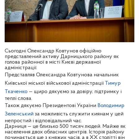
Сьогодні Олександр Ковтунов офіційно
представлений активу Дарницького району як
голова районної в місті Києві державної
адміністрації.
Представляв Олександра Ковтунова начальник
Київської міської військової адміністрації
Тимур
Ткаченко
— щиро дякуємо за довіру, підтримку і
теплі слова.
Також дякуємо Президентові України
Володимир
Зеленський
за можливість служити киянам у цей
непростий і відповідальний час.
Дарниця — це близько 500 тисяч людей. Майже як
населення двох обласних центрів. Історія району
починається ще з княжих часів, а в ХХ столітті він