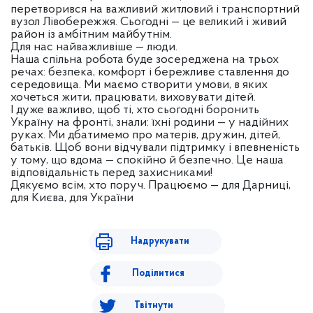
перетворився на важливий житловий і транспортний
вузол Лівобережжя. Сьогодні — це великий і живий
район із амбітним майбутнім.
Для нас найважливіше — люди.
Наша спільна робота буде зосереджена на трьох
речах: безпека, комфорт і бережливе ставлення до
середовища. Ми маємо створити умови, в яких
хочеться жити, працювати, виховувати дітей.
І дуже важливо, щоб ті, хто сьогодні боронить
Україну на фронті, знали: їхні родини — у надійних
руках. Ми дбатимемо про матерів, дружин, дітей,
батьків. Щоб вони відчували підтримку і впевненість
у тому, що вдома — спокійно й безпечно. Це наша
відповідальність перед захисниками!
Дякуємо всім, хто поруч. Працюємо — для Дарниці,
для Києва, для України
Надрукувати
Поділитися
Твітнути