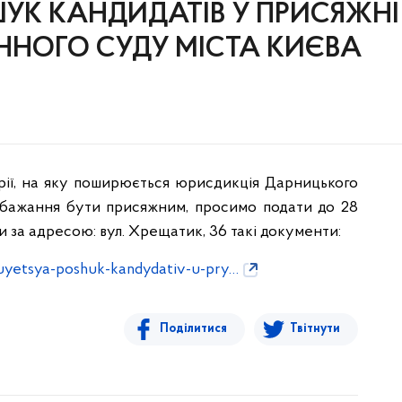
К КАНДИДАТІВ У ПРИСЯЖНІ
НОГО СУДУ МІСТА КИЄВА
рії, на яку поширюється юрисдикція Дарницького
и бажання бути присяжним, просимо подати до 28
ди за адресою: вул. Хрещатик, 36 такі документи:
uyetsya-poshuk-kandydativ-u-pry…
Поділитися
Твітнути