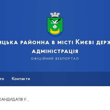
цька районна в місті Києві де
адміністрація
офіційний вебпортал
сто
Контакти
О РАЙОННОГО СУДУ МІСТА КИЄВА