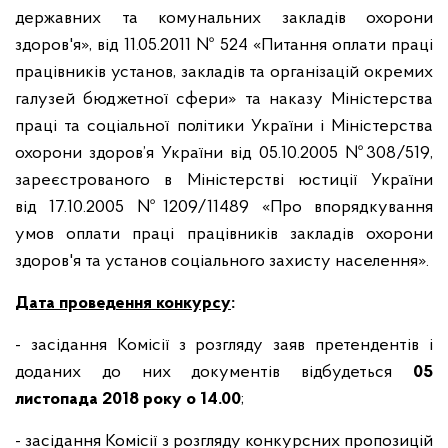
державних та комунальних закладів охорони
здоров'я», від 11.05.2011 № 524 «Питання оплати праці
працівників установ, закладів та організацій окремих
галузей бюджетної сфери» та наказу Міністерства
праці та соціальної політики України і Міністерства
охорони здоров’я України від 05.10.2005 №308/519,
зареєстрованого в Міністерстві юстиції України
від 17.10.2005 №1209/11489 «Про впорядкування
умов оплати праці працівників закладів охорони
здоров'я та установ соціального захисту населення».
Дата проведення конкурсу
:
- засідання Комісії з розгляду заяв претендентів і
доданих до них документів відбудеться
05
листопада
2018 року
о 14.00
;
- засідання Комісії з розгляду конкурсних пропозицій