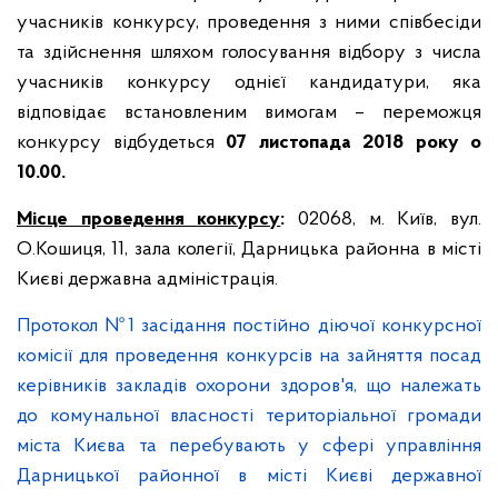
учасників конкурсу, проведення з ними співбесіди
та здійснення шляхом голосування відбору з числа
учасників конкурсу однієї кандидатури, яка
відповідає встановленим вимогам – переможця
конкурсу відбудеться
0
7 листопада
2018 року
о
10.00
.
Місце проведення конкурсу
:
02068, м. Київ, вул.
О.Кошиця, 11, зала колегії, Дарницька районна в місті
Києві державна адміністрація.
Протокол №1 засідання постійно діючої конкурсної
комісії для проведення конкурсів на зайняття посад
керівників закладів охорони здоров'я, що належать
до комунальної власності територіальної громади
міста Києва та перебувають у сфері управління
Дарницької районної в місті Києві державної