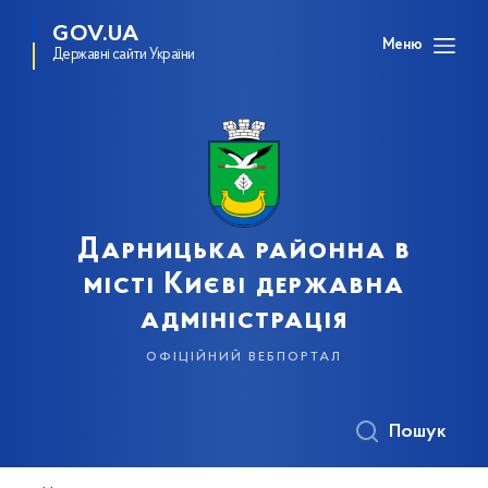
GOV.UA
Меню
Державні сайти України
Дарницька районна в
місті Києві державна
адміністрація
офіційний вебпортал
Пошук