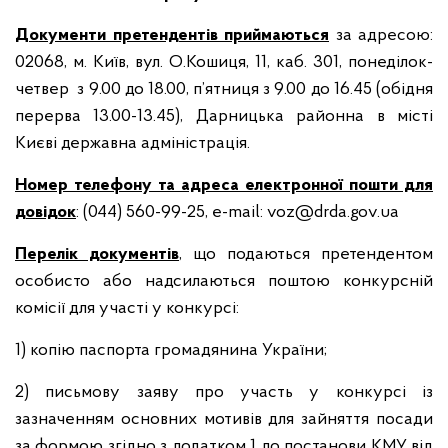
Документи претендентів приймаються
за адресою:
02068, м. Київ, вул. О.Кошиця, 11, каб. 301, понеділок-
четвер з 9.00 до 18.00, п’ятниця з 9.00 до 16.45 (обідня
перерва 13.00-13.45), Дарницька районна в місті
Києві державна адміністрація.
Номер телефону та адреса електронної пошти для
довідок
: (044) 560-99-25, e-mail:
voz@drda.gov.ua
Перелік документів
, що подаються претендентом
особисто або надсилаються поштою конкурсній
комісії для участі у конкурсі:
1) копію паспорта громадянина України;
2) письмову заяву про участь у конкурсі із
зазначенням основних мотивів для зайняття посади
за формою згідно з додатком 1 до постанови КМУ від