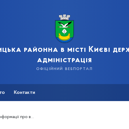
цька районна в місті Києві де
адміністрація
офіційний вебпортал
сто
Контакти
ро видатних дарничан