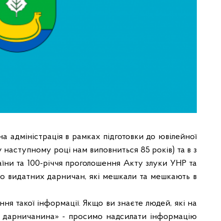
а адміністрація в рамках підготовки до ювілейної
 наступному році нам виповниться 85 років) та в з
їни та 100-річчя проголошення Акту злуки УНР та
ро видатних дарничан, які мешкали та мешкають в
ня такої інформації. Якщо ви знаєте людей, які на
о дарничанина» - просимо надсилати інформацію