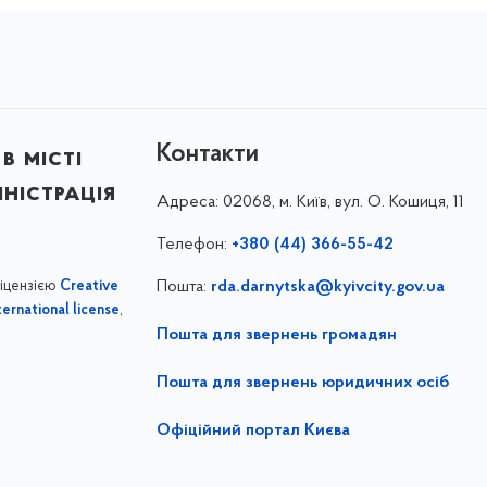
Контакти
в місті
ністрація
Адреса:
02068, м. Київ, вул. О. Кошиця, 11
Телефон:
+380 (44) 366-55-42
ліцензією
Пошта:
rda.darnytska@kyivcity.gov.ua
Creative
,
ernational license
Пошта для звернень громадян
Пошта для звернень юридичних осіб
Офіційний портал Києва