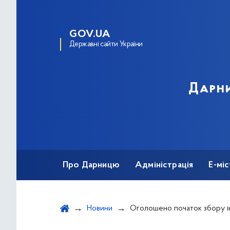
GOV.UA
Державні сайти України
Дарни
Про Дарницю
Адміністрація
Е-мі
Новини
Оголошено початок збору інформації п