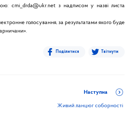
сою:
cmi_drda@ukr.net
з надписом у назві листа
лектронне голосування, за результатами якого буде
арничани».
Поділитися
Твітнути
Наступна
Живий ланцюг соборності