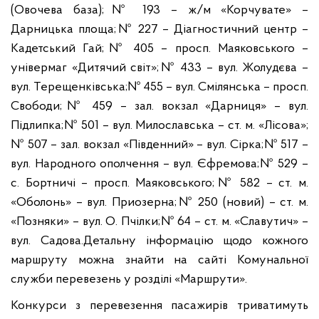
(Овочева база);
№ 193 – ж/м «Корчувате» –
Дарницька площа;
№ 227 – Діагностичний центр –
Кадетський Гай;
№ 405 – просп. Маяковського –
універмаг «Дитячий світ»;
№ 433 – вул. Жолудєва –
вул. Терещенківська;
№ 455 – вул. Смілянська – просп.
Свободи;
№ 459 – зал. вокзал «Дарниця» – вул.
Підлипка;
№ 501 – вул. Милославська – ст. м. «Лісова»;
№ 507 – зал. вокзал «Південний» – вул. Сірка;
№ 517 –
вул. Народного ополчення – вул. Єфремова;
№ 529 –
с. Бортничі – просп. Маяковського;
№ 582 – ст. м.
«Оболонь» – вул. Приозерна;
№ 250 (новий) – ст. м.
«Позняки» – вул. О. Пчілки;
№ 64 – ст. м. «Славутич» –
вул. Садова.
Детальну інформацію щодо кожного
маршруту можна знайти на сайті Комунальної
служби перевезень у розділі «Маршрути».
Конкурси з перевезення пасажирів триватимуть