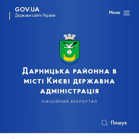
GOV.UA
Меню
Державні сайти України
Дарницька районна в
місті Києві державна
адміністрація
офіційний вебпортал
Пошук