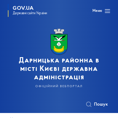
GOV.UA
Меню
Державні сайти України
Дарницька районна в
місті Києві державна
адміністрація
офіційний вебпортал
Пошук