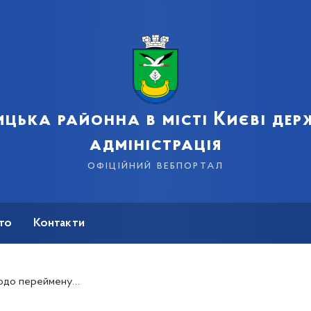
цька районна в місті Києві де
адміністрація
офіційний вебпортал
сто
Контакти
ів, проїздів Дарницького району