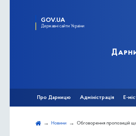
GOV.UA
Державні сайти України
Дарни
Про Дарницю
Адміністрація
Е-мі
Новини
Обговорення пропозицій щодо перейменування вулиць, провулк