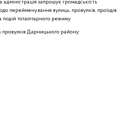
а адміністрація запрошує громадськість
до перейменування вулиць, провулків, проїздів
а подій тоталітарного режиму.
а провулків Дарницького району: