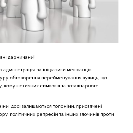
ні дарничани!
 адміністрація, за ініціативи мешканців
уру обговорення перейменування вулиць, що
у, комуністичних символів та тоталітарного
аїни досі залишаються топоніми, присвячені
ору, політичних репресій та інших злочинів проти