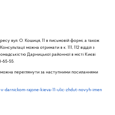
есу вул. О. Кошиця, 11 в письмовій формі, а також
. Консультації можна отримати в к. 111, 112 відділ з
 громадськістю Дарницької районної в місті Києві
3-65-55.
ії можна переглянути за наступними посиланнями
-v-darnickom-rajone-kieva-11-ulic-zhdut-novyh-imen