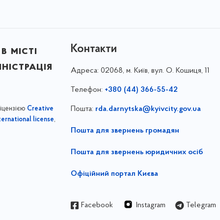
Контакти
в місті
ністрація
Адреса:
02068, м. Київ, вул. О. Кошиця, 11
Телефон:
+380 (44) 366-55-42
ліцензією
Пошта:
rda.darnytska@kyivcity.gov.ua
Creative
,
ernational license
Пошта для звернень громадян
Пошта для звернень юридичних осіб
Офіційний портал Києва
Facebook
Instagram
Telegram