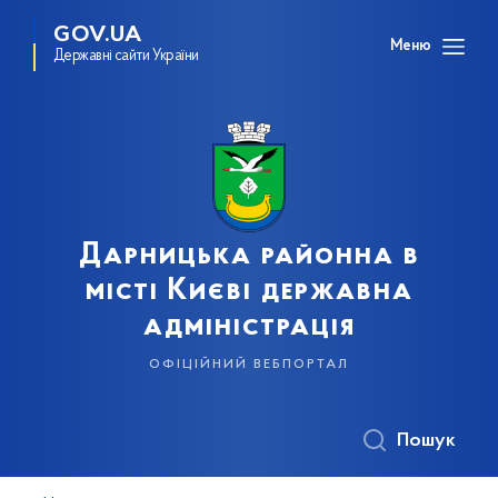
GOV.UA
Меню
Державні сайти України
Дарницька районна в
місті Києві державна
адміністрація
офіційний вебпортал
Пошук