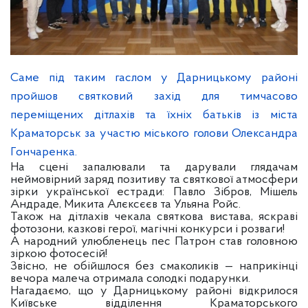
Саме під таким гаслом у Дарницькому районі
пройшов святковий захід для тимчасово
переміщених дітлахів та їхніх батьків із міста
Краматорськ за участю міського голови Олександра
Гончаренка.
На сцені запалювали та дарували глядачам
неймовірний заряд позитиву та святкової атмосфери
зірки української естради: Павло Зібров, Мішель
Андраде, Микита Алєксєєв та Ульяна Ройс.
Також на дітлахів чекала святкова вистава, яскраві
фотозони, казкові герої, магічні конкурси і розваги!
А народний улюбленець пес Патрон став головною
зіркою фотосесій!
Звісно, не обійшлося без смаколиків — наприкінці
вечора малеча отримала солодкі подарунки.
Нагадаємо, що у Дарницькому районі відкрилося
Київське відділення Краматорського