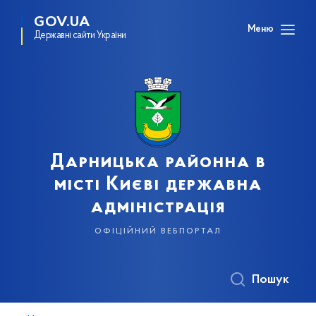
GOV.UA
Меню
Державні сайти України
Дарницька районна в
місті Києві державна
адміністрація
офіційний вебпортал
Пошук