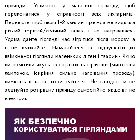
гірлянди.
- Увімкніть у магазині гірлянду, щоб
переконатися у справності всіх ліхтариків.
-
Перевірте, щоб після 1–2 хвилин гірлянда не виділяла
різкий горілий/хімічний запах і не нагрівалася.
-
Удома дайте гірлянді час зігрітися після морозу, а
потім вмикайте.
- Намагайтеся не підпускати до
ввімкненої гірлянди маленьких дітей і тварин.
- Якщо
ви помітили якусь несправність гірлянди (миготіння
лампочок, іскріння, сильне нагрівання проводу),
вимкніть її та не користуйтеся.
- Не лагодьте й не
з’єднуйте розірвану гірлянду самостійно, якщо ви не
електрик.