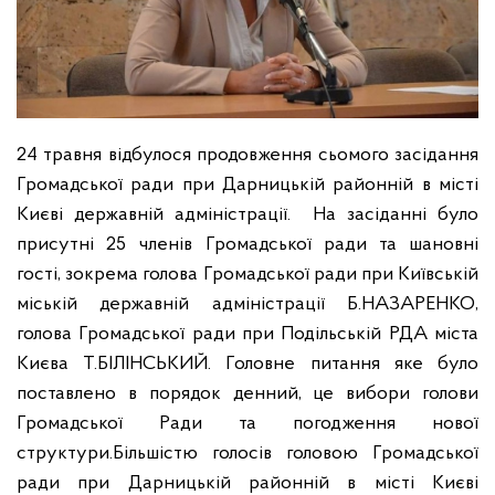
24 травня відбулося продовження сьомого засідання
Громадської ради при Дарницькій районній в місті
Києві державній адміністрації.
На засіданні було
присутні 25 членів Громадської ради та шановні
гості, зокрема голова Громадської ради при Київській
міській державній адміністрації Б.НАЗАРЕНКО,
голова Громадської ради при Подільській РДА міста
Києва Т.БІЛІНСЬКИЙ.
Головне питання яке було
поставлено в поряд
ок денний, це вибори голови
Громадської Ради та погодження нової
структури.
Більшістю голосів головою Громадської
ради при Дарницькій районній в місті Києві