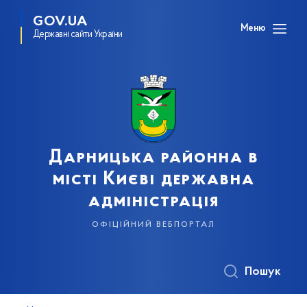
GOV.UA
Меню
Державні сайти України
Дарницька районна в
місті Києві державна
адміністрація
офіційний вебпортал
Пошук