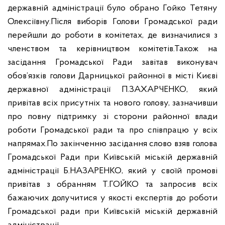
державній адміністрації було обрано Гойко Тетяну
Олексіївну.
Після виборів Голови Громадської ради
перейшли до роботи в комітетах, де визначилися з
членством та керівництвом комітетів.
Також на
засідання Громадської Ради завітав виконувач
обов’язків голови Дарницької районної в місті Києві
державної адміністрації П.ЗАХАРЧЕНКО, який
привітав всіх присутніх та нового голову, зазначивши
про повну підтримку зі сторони районної влади
роботи Громадської ради та про співпрацю у всіх
напрямах.
По закінченню засідання слово взяв голова
Громадської Ради при Київській міській державній
адміністрації Б.НАЗАРЕНКО, який у своїй промові
привітав з обранням Т.ГОЙКО та запросив всіх
бажаючих долучитися у якості експертів до роботи
Громадської ради при Київській міській державній