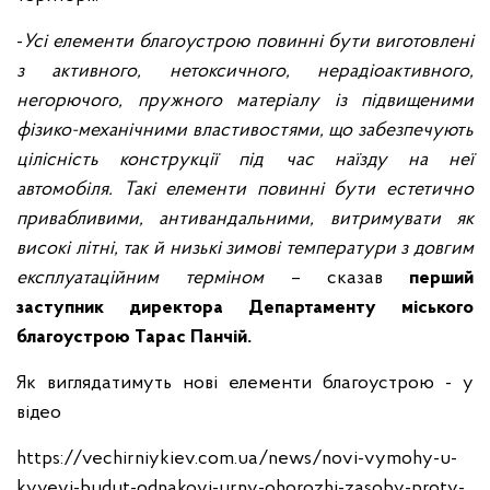
-
Усі елементи благоустрою повинні бути виготовлені
з активного, нетоксичного, нерадіоактивного,
негорючого, пружного матеріалу із підвищеними
фізико-механічними властивостями, що забезпечують
цілісність конструкції під час наїзду на неї
автомобіля. Такі елементи повинні бути естетично
привабливими, антивандальними, витримувати як
високі літні, так й низькі зимові температури з довгим
експлуатаційним терміном
– сказав
перший
заступник директора Департаменту міського
благоустрою Тарас Панчій.
Як виглядатимуть нові елементи благоустрою - у
відео
https://vechirniykiev.com.ua/news/novi-vymohy-u-
kyyevi-budut-odnakovi-urny-ohorozhi-zasoby-proty-