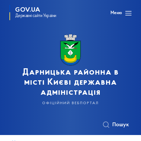
GOV.UA
Меню
Державні сайти України
Дарницька районна в
місті Києві державна
адміністрація
офіційний вебпортал
Пошук