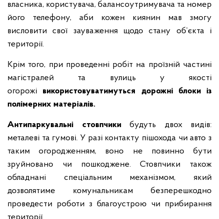
власника, користувача, балансоутримувача та номер
його телефону, аби кожен киянин мав змогу
висловити свої зауваження щодо стану об’єкта і
території.
Крім того, при проведенні робіт на проїзній частині
магістралей та вулиць у якості
огорожі
використовуватимуться дорожні блоки із
полімерних матеріалів.
Антипаркувальні стовпчики
будуть двох видів:
металеві та гумові. У разі контакту пішохода чи авто з
таким огородженням, воно не повинно бути
зруйновано чи пошкоджене. Стовпчики також
обладнані спеціальним механізмом, який
дозволятиме комунальникам безперешкодно
проведести роботи з благоустрою чи прибирання
території.