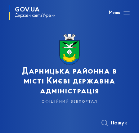
GOV.UA
Меню
Державні сайти України
Дарницька районна в
місті Києві державна
адміністрація
офіційний вебпортал
Пошук