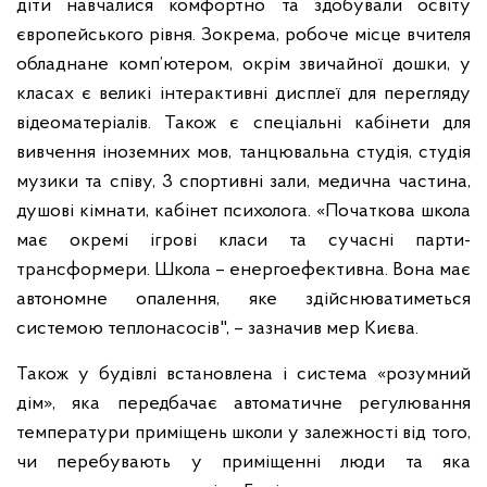
діти навчалися комфортно та здобували освіту
європейського рівня. Зокрема, робоче місце вчителя
обладнане комп’ютером, окрім звичайної дошки, у
класах є великі інтерактивні дисплеї для перегляду
відеоматеріалів. Також є спеціальні кабінети для
вивчення іноземних мов, танцювальна студія, студія
музики та співу, 3 спортивні зали, медична частина,
душові кімнати, кабінет психолога. «Початкова школа
має окремі ігрові класи та сучасні парти-
трансформери. Школа – енергоефективна. Вона має
автономне опалення, яке здійснюватиметься
системою теплонасосів", – зазначив мер Києва.
Також у будівлі встановлена і система «розумний
дім», яка передбачає автоматичне регулювання
температури приміщень школи у залежності від того,
чи перебувають у приміщенні люди та яка