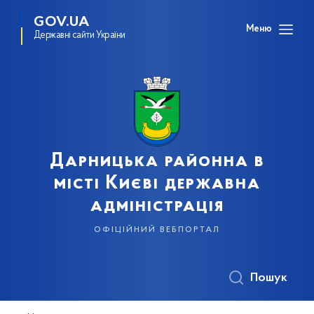
GOV.UA
Меню
Державні сайти України
Дарницька районна в
місті Києві державна
адміністрація
офіційний вебпортал
Пошук