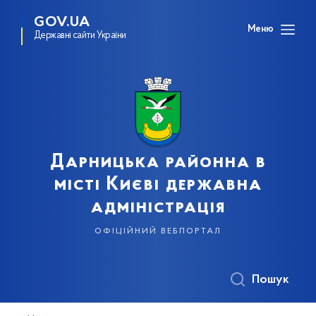
GOV.UA
Меню
Державні сайти України
Дарницька районна в
місті Києві державна
адміністрація
офіційний вебпортал
Пошук