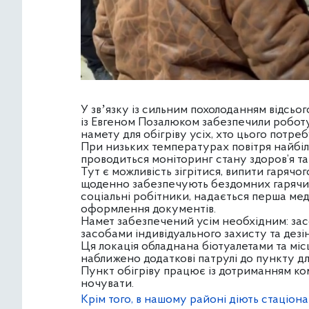
У звʼязку із сильним похолоданням відсьог
із Евгеном Позалюком забезпечили роботу
намету для обігріву усіх, хто цього потреб
При низьких температурах повітря найбіл
проводиться моніторинг стану здоров’я та
Тут є можливість зігрітися, випити гарячо
щоденно забезпечують бездомних гарячим
соціальні робітники, надається перша мед
оформлення документів.
Намет забезпечений усім необхідним: засо
засобами індивідуального захисту та дезін
Ця локація обладнана біотуалетами та місц
наближено додаткові патрулі до пункту д
Пункт обігріву працює із дотриманням ко
ночувати.
Крім того, в нашому районі діють стаціона