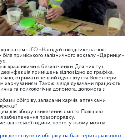
одні разом із ГО «Нагодуй голодних» на чолі
 біля приміського залізничного вокзалу «Дарниця»
ує.
ьш вразливими є безхатченки. Для них тут
 дезінфекція приміщень відповідно до графіка.
го чаю, отримати теплий одяг і взуття. Волонтери
 харчуванням. Також із відвідувачами працюють
ична та психологічна допомога, допомога з
бами обігріву, запасами харчів, аптечками,
фекції.
ем для збору і вивезення сміття. Поліцією
ля забезпечення правопорядку.
мендантської години, проте, у ньому можна
рні денні пункти обігріву на базі територіального