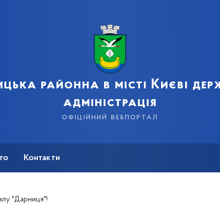
цька районна в місті Києві де
адміністрація
офіційний вебпортал
сто
Контакти
алу "Дарниця"!