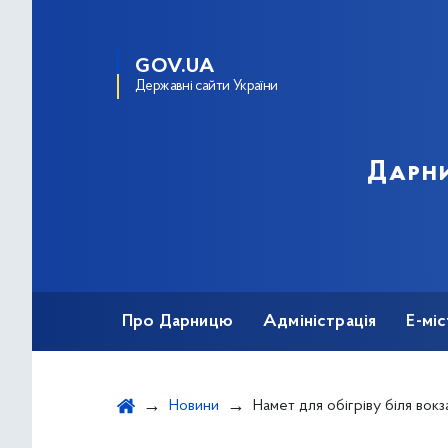
GOV.UA
Державні сайти України
Дарни
Про Дарницю
Адміністрація
Е-мі
Новини
Намет для обігріву біля вокз