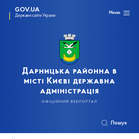
GOV.UA
Меню
Державні сайти України
Дарницька районна в
місті Києві державна
адміністрація
офіційний вебпортал
Пошук