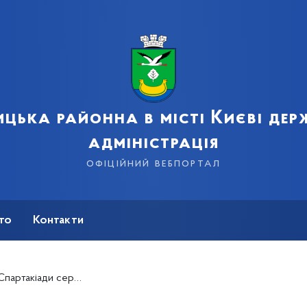
цька районна в місті Києві де
адміністрація
офіційний вебпортал
сто
Контакти
службовців Дарницького району!