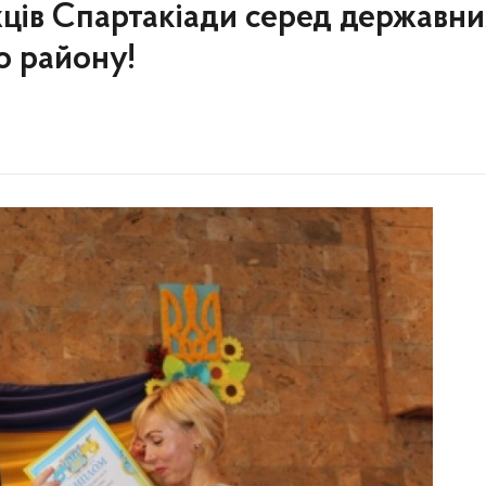
ів Спартакіади серед державн
о району!