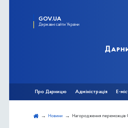
GOV.UA
Державні сайти України
Дарни
Про Дарницю
Адміністрація
Е-мі
Новини
Нагородження переможців Спартакіади серед державних 