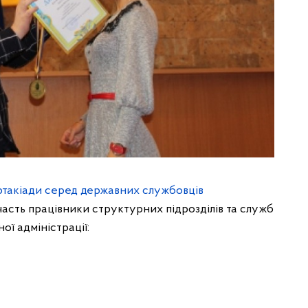
такіади серед державних службовців
участь працівники структурних підрозділів та служб
ої адміністрації: