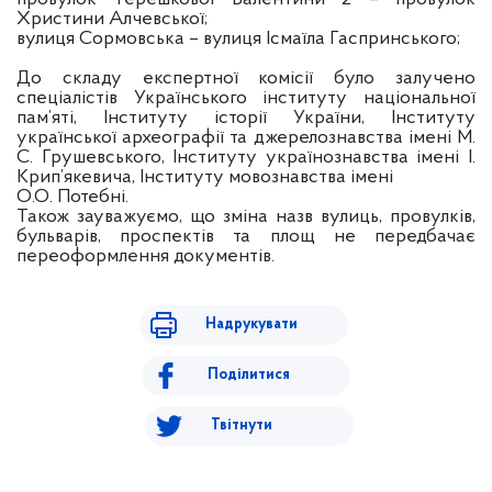
Христини Алчевської;
вулиця Сормовська – вулиця Ісмаїла Гаспринського;
До складу експертної комісії було залучено
спеціалістів Українського інституту національної
пам’яті, Інституту історії України, Інституту
української археографії та джерелознавства імені М.
С. Грушевського, Інституту українознавства імені І.
Крип’якевича, Інституту мовознавства імені
О.О. Потебні.
Також зауважуємо, що зміна назв вулиць, провулків,
бульварів, проспектів та площ не передбачає
переоформлення документів.
Надрукувати
Поділитися
Твітнути