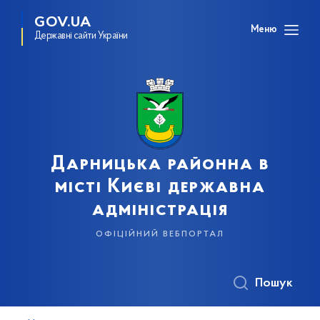
GOV.UA
Меню
Державні сайти України
Дарницька районна в
місті Києві державна
адміністрація
офіційний вебпортал
Пошук