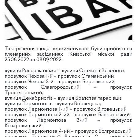
Такі рішення щодо перейменувань були прийняті на
пленарних засіданнях Київської міської ради
25.08.2022 та 08.09.2022.
вулиця Россошанська – вулиця Отамана Зеленого;
провулок Чехова 1-й – провулок Отаманський;
провулок Чехова 2-й – провулок Березівський;
провулок Славгородський – провулок
Тростянецький;
вулиця Декабристів – вулиця Братства тарасівців;
вулиця Лермонтова – вулиця Вітовецька;
провулок Лермонтова 1-ий – провулок Вітовецький;
провулок Лермонтова 2-ий – провулок Баштанський;
провулок Лермонтова 3-ий – провулок
Козаровицький;
провулок Лермонтова 4-ий – провулок Болградський;
провулок Терешкової Валентини 2 – провулок