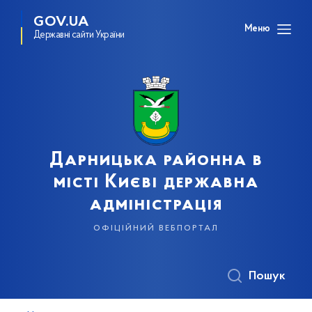
GOV.UA
Меню
Державні сайти України
Дарницька районна в
місті Києві державна
адміністрація
офіційний вебпортал
Пошук