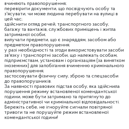
вчиняють правопорушення;
перевірити документи, що посвідчують особу та
з'ясувати, чи може людина перебувати на вулиці в
цей час;
здійснити огляд речей, транспортного засобу,
багажу та вантажів, службових приміщень і житла
затриманої особи;
вилучати предмети, що є знаряддям, засобом або
предметом правопорушення;
у разі необхідності та згоди використовувати засоби
зв'язку і транспортні засоби, що належать особам,
підприємствам, установам і організаціям (за винятком
іноземних) для запобігання вчиненню кримінального
правопорушення;
застосовувати фізичну силу, зброю та спецзасоби
до правопорушників.
За наявності правових підстав особу, яка здійснила
порушення режиму встановленої комендантської
години, може бути затримано та притягнуто до
адміністративної чи кримінальної відповідальності.
Бережіть себе, не ігноруйте сигнали повітряної
тривоги та не порушуйте режим встановленої
комендантської години!