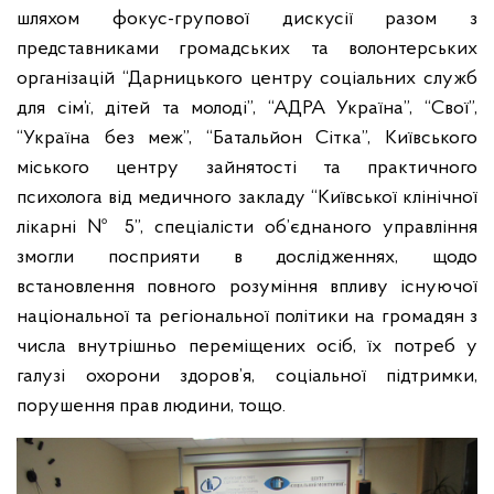
шляхом фокус-групової дискусії разом з
представниками громадських та волонтерських
організацій “Дарницького центру соціальних служб
для сім’ї, дітей та молоді”, “АДРА Україна”, “Свої”,
“Україна без меж”, “Батальйон Сітка”, Київського
міського центру зайнятості та практичного
психолога від медичного закладу “Київської клінічної
лікарні № 5”, спеціалісти об’єднаного управління
змогли посприяти в дослідженнях, щодо
встановлення повного розуміння впливу існуючої
національної та регіональної політики на громадян з
числа внутрішньо переміщених осіб, їх потреб у
галузі охорони здоров’я, соціальної підтримки,
порушення прав людини, тощо.