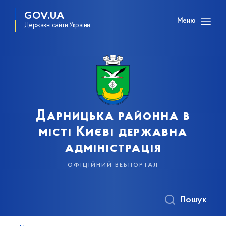
GOV.UA
Меню
Державні сайти України
Дарницька районна в
місті Києві державна
адміністрація
офіційний вебпортал
Пошук