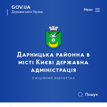
GOV.UA
Меню
Державні сайти України
Дарницька районна в
місті Києві державна
адміністрація
офіційний вебпортал
Пошук