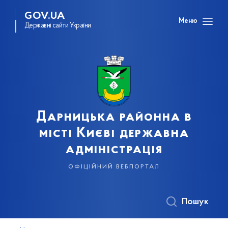
GOV.UA
Меню
Державні сайти України
Дарницька районна в
місті Києві державна
адміністрація
офіційний вебпортал
Пошук