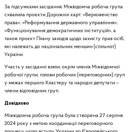
За підсумками засідання, Міжвідомча робоча група
схвалила проєкти Дорожніх карт: «Верховенство
права», «Реформування державного управління»,
«Функціонування демократичних інституцій», а
також проєкт Плану заходів щодо захисту прав осіб,
які належать до національних меншин (спільнот)
України.
Участь у засіданні взяли, окрім членів Міжвідомчої
робочої групи, голови робочих (переговорних) груп
у межах першого Кластеру та народні депутати –
члени відповідних груп.
Довідково
Міжвідомча робоча група була створена 27 серпня
2024 року з метою координації переговорного
процесу щодо вступу України до Європейського