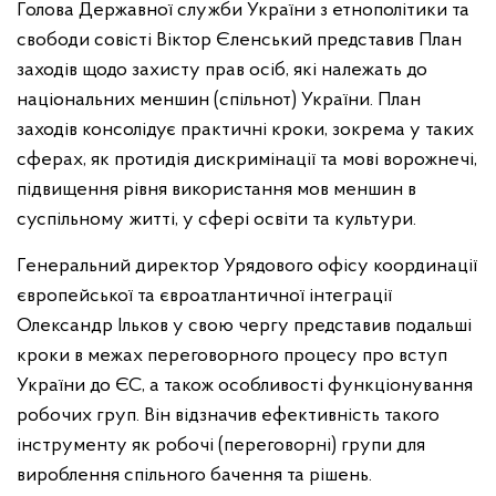
Голова Державної служби України з етнополітики та
свободи совісті Віктор Єленський представив План
заходів щодо захисту прав осіб, які належать до
національних меншин (спільнот) України. План
заходів консолідує практичні кроки, зокрема у таких
сферах, як протидія дискримінації та мові ворожнечі,
підвищення рівня використання мов меншин в
суспільному житті, у сфері освіти та культури.
Генеральний директор Урядового офісу координації
європейської та євроатлантичної інтеграції
Олександр Ільков у свою чергу представив подальші
кроки в межах переговорного процесу про вступ
України до ЄС, а також особливості функціонування
робочих груп. Він відзначив ефективність такого
інструменту як робочі (переговорні) групи для
вироблення спільного бачення та рішень.