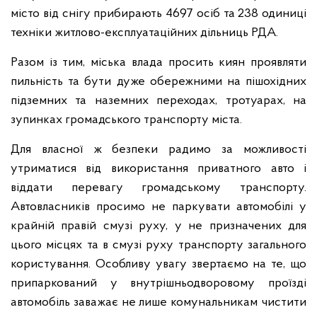
місто від снігу прибирають 4697 осіб та 238 одиниці
техніки житлово-експлуатаційних дільниць РДА.
Разом із тим, міська влада просить киян проявляти
пильність та бути дуже обережними на пішохідних
підземних та наземних переходах, тротуарах, на
зупинках громадського транспорту міста.
Для власної ж безпеки радимо за можливості
утриматися від використання приватного авто і
віддати перевагу громадському транспорту.
Автовласників просимо не паркувати автомобілі у
крайній правій смузі руху, у не призначених для
цього місцях та в смузі руху транспорту загального
користування. Особливу увагу звертаємо на те, що
припаркований у внутрішньодворовому проїзді
автомобіль заважає не лише комунальникам чистити