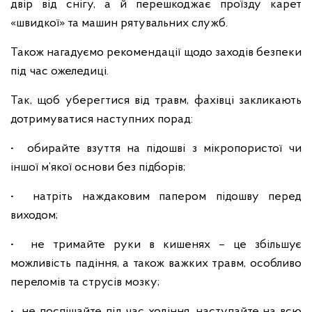
двір від снігу, а й перешкоджає проїзду карет
«швидкої» та машин рятувальних служб.
Також нагадуємо рекомендації щодо заходів безпеки
під час ожеледиці.
Так, щоб уберегтися від травм, фахівці закликають
дотримуватися наступних порад:
• обирайте взуття на підошві з мікропористої чи
іншої м’якої основи без підборів;
• натріть наждаковим папером підошву перед
виходом;
• не тримайте руки в кишенях – це збільшує
можливість падіння, а також важких травм, особливо
переломів та струсів мозку;
• не поспішайте під час ходіння, наступайте на всю