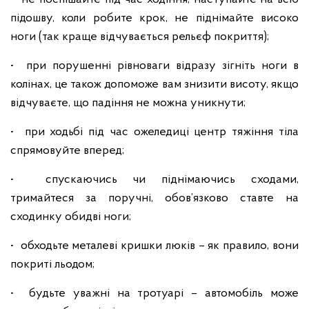
підошву, коли робите крок, не піднімайте високо
ноги (так краще відчувається рельєф покриття);
• при порушенні рівноваги відразу зігніть ноги в
колінах, це також допоможе вам знизити висоту, якщо
відчуваєте, що падіння не можна уникнути;
• при ходьбі під час ожеледиці центр тяжіння тіла
спрямовуйте вперед;
• спускаючись чи піднімаючись сходами,
тримайтеся за поручні, обов’язково ставте на
сходинку обидві ноги;
• обходьте металеві кришки люків – як правило, вони
покриті льодом;
• будьте уважні на тротуарі – автомобіль може