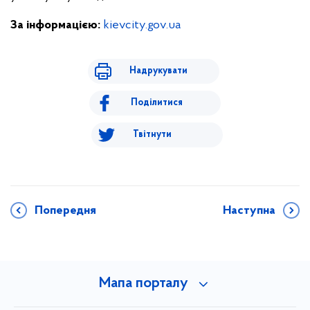
За інформацією:
kievcity.gov.ua
Надрукувати
Поділитися
Твітнути
Попередня
Наступна
Мапа порталу