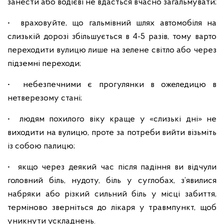
занести або водієві не вдасться вчасно загальмувати;
• враховуйте, що гальмівний шлях автомобіля на
слизькій дорозі збільшується в 4-5 разів, тому варто
переходити вулицю лише на зелене світло або через
підземні переходи;
• небезпечними є прогулянки в ожеледицю в
нетверезому стані;
• людям похилого віку краще у «слизькі дні» не
виходити на вулицю, проте за потреби вийти візьміть
із собою палицю;
• якщо через деякий час після падіння ви відчули
головний біль, нудоту, біль у суглобах, з’явилися
набряки або різкий сильний біль у місці забиття,
терміново зверніться до лікаря у травмпункт, щоб
уникнути ускладнень.