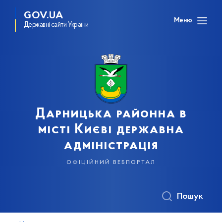
GOV.UA
Меню
Державні сайти України
Дарницька районна в
місті Києві державна
адміністрація
офіційний вебпортал
Пошук