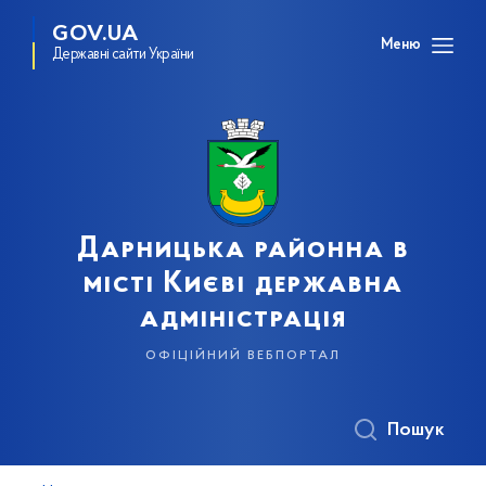
GOV.UA
Меню
Державні сайти України
Дарницька районна в
місті Києві державна
адміністрація
офіційний вебпортал
Пошук