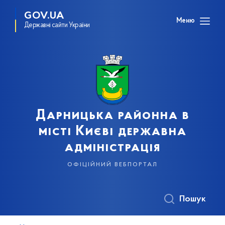
GOV.UA
Меню
Державні сайти України
Дарницька районна в
місті Києві державна
адміністрація
офіційний вебпортал
Пошук