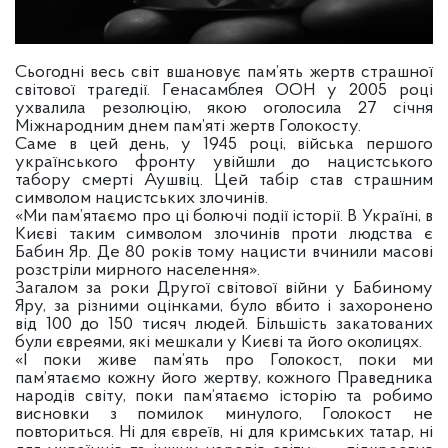
Cьогодні весь світ вшановує пам’ять жертв страшної
світової трагедії. Генасамблея ООН у 2005 році
ухвалила резолюцію, якою оголосила 27 січня
Міжнародним днем пам’яті жертв Голокосту.
Саме в цей день, у 1945 році, війська першого
українського фронту увійшли до нацистського
табору смерті Аушвіц. Цей табір став страшним
символом нацистських злочинів.
«Ми пам’ятаємо про ці болючі події історії. В Україні, в
Києві таким символом злочинів проти людства є
Бабин Яр. Де 80 років тому нацисти вчинили масові
розстріли мирного населення».
Загалом за роки Другої світової війни у Бабиному
Яру, за різними оцінками, було вбито і захоронено
від 100 до 150 тисяч людей. Більшість закатованих
були євреями, які мешкали у Києві та його околицях.
«І поки живе пам’ять про Голокост, поки ми
пам’ятаємо кожну його жертву, кожного Праведника
народів світу, поки пам’ятаємо історію та робимо
висновки з помилок минулого, Голокост не
повториться. Ні для євреїв, ні для кримських татар, ні