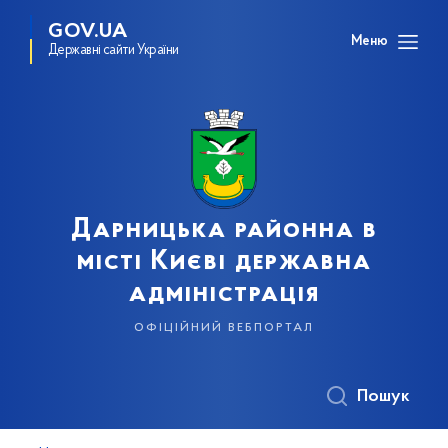
GOV.UA
Меню
Державні сайти України
Дарницька районна в
місті Києві державна
адміністрація
офіційний вебпортал
Пошук