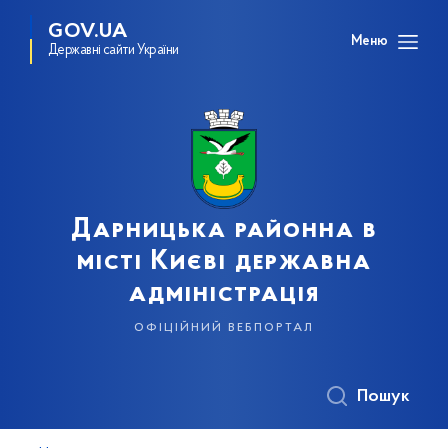
GOV.UA
Меню
Державні сайти України
Дарницька районна в
місті Києві державна
адміністрація
офіційний вебпортал
Пошук