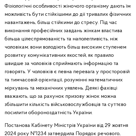
Фізіологічні особливості жіночого організму дають їм
можливість бути стійкішими до дії тривалих фізичних
навантажень, більш стійкими до стресу. Під час
виконання професійних завдань жінкам властива
більша цілеспрямованість та наполегливість, ніж
чоловікам; вони володіють більш високим ступенем
розвитку комунікативних якостей, як правило
швидше за чоловіків сприймають інформацію та
говорять. У чоловіків є певна перевага у просторовій
та тимчасовій орієнтації, розумінні математичних
міркувань та механічних уявлень. Деякі фахівці
вважають, що за рахунок призову жінок можна
збільшити кількість військовослужбовців та суттєво
посилити обороноздатність України.
Постанова Кабінету Міністрів України від 29 жовтня
2024 року №1234 затвердила Порядок речового,