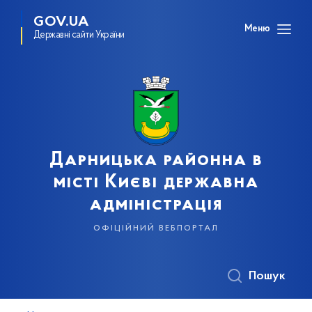
GOV.UA
Меню
Державні сайти України
Дарницька районна в
місті Києві державна
адміністрація
офіційний вебпортал
Пошук