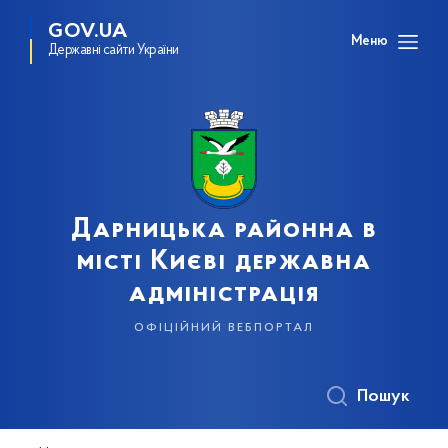
GOV.UA
Меню
Державні сайти України
Дарницька районна в
місті Києві державна
адміністрація
офіційний вебпортал
Пошук