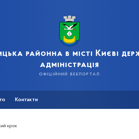
цька районна в місті Києві де
адміністрація
офіційний вебпортал
сто
Контакти
кий крок