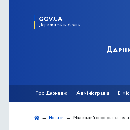
GOV.UA
Державні сайти України
Дарни
Про Дарницю
Адміністрація
Е-мі
Новини
Маленький сюрприз за вели