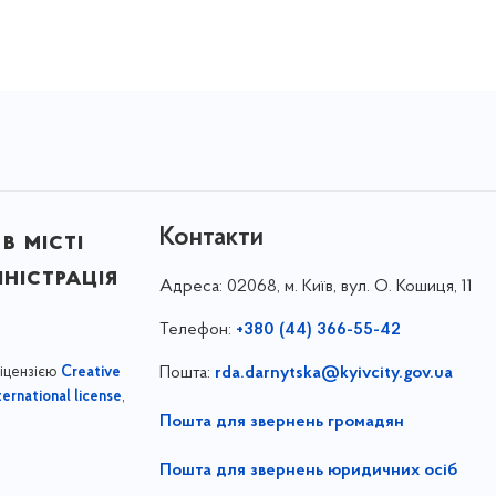
Контакти
в місті
ністрація
Адреса:
02068, м. Київ, вул. О. Кошиця, 11
Телефон:
+380 (44) 366-55-42
ліцензією
Пошта:
rda.darnytska@kyivcity.gov.ua
Creative
,
ernational license
Пошта для звернень громадян
Пошта для звернень юридичних осіб