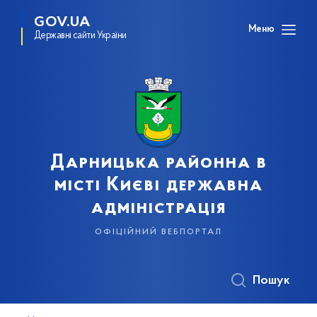
GOV.UA
Меню
Державні сайти України
Дарницька районна в
місті Києві державна
адміністрація
офіційний вебпортал
Пошук