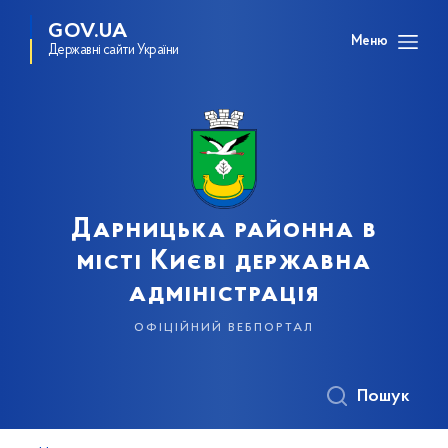
GOV.UA
Меню
Державні сайти України
Дарницька районна в
місті Києві державна
адміністрація
офіційний вебпортал
Пошук