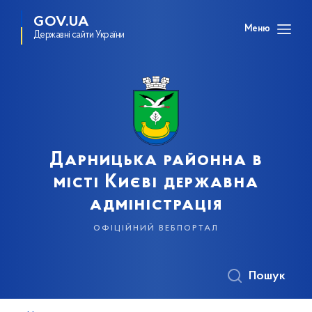
GOV.UA
Меню
Державні сайти України
Дарницька районна в
місті Києві державна
адміністрація
офіційний вебпортал
Пошук