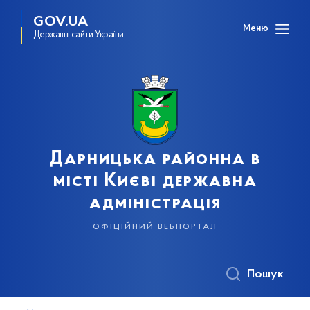
GOV.UA
Меню
Державні сайти України
Дарницька районна в
місті Києві державна
адміністрація
офіційний вебпортал
Пошук