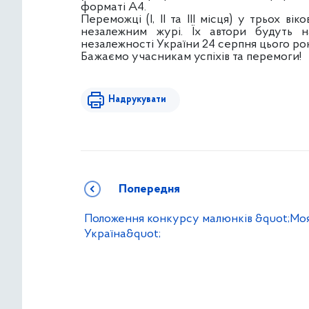
форматі А4.
Переможці (І, ІІ та ІІІ місця) у трьох в
незалежним журі. Їх автори будуть н
незалежності України 24 серпня цього р
Бажаємо учасникам успіхів та перемоги!
Надрукувати
Попередня
Положення конкурсу малюнків &quot;Мо
Україна&quot;