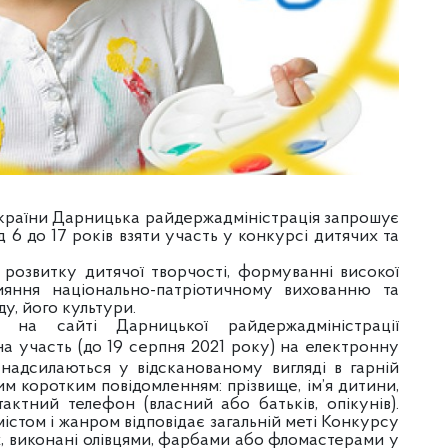
України Дарницька райдержадміністрація запрошує
 6 до 17 років взяти участь у конкурсі дитячих та
розвитку дитячої творчості, формуванні високої
рияння національно-патріотичному вихованню та
ду, його культури.
на сайті Дарницької райдержадміністрації
 на участь (до 19 серпня 2021 року) на електронну
 надсилаються у відсканованому вигляді в гарній
вим коротким повідомленням: прізвище, ім’я дитини,
ктний телефон (власний або батьків, опікунів).
істом і жанром відповідає загальній меті Конкурсу
х, виконані олівцями, фарбами або фломастерами у