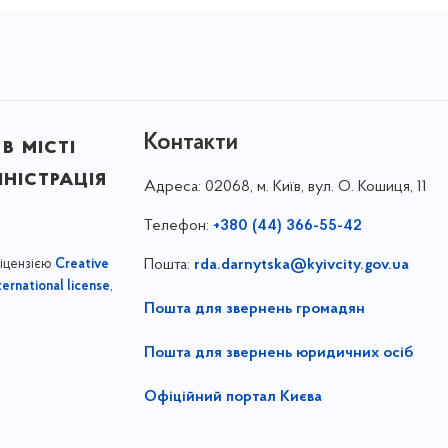
Контакти
в місті
ністрація
Адреса:
02068, м. Київ, вул. О. Кошиця, 11
Телефон:
+380 (44) 366-55-42
ліцензією
Пошта:
rda.darnytska@kyivcity.gov.ua
Creative
,
ernational license
Пошта для звернень громадян
Пошта для звернень юридичних осіб
Офіційний портал Києва