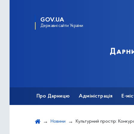
GOV.UA
Державні сайти України
Дарни
Про Дарницю
Адміністрація
Е-мі
Новини
Культурний простір: Конкурс мал