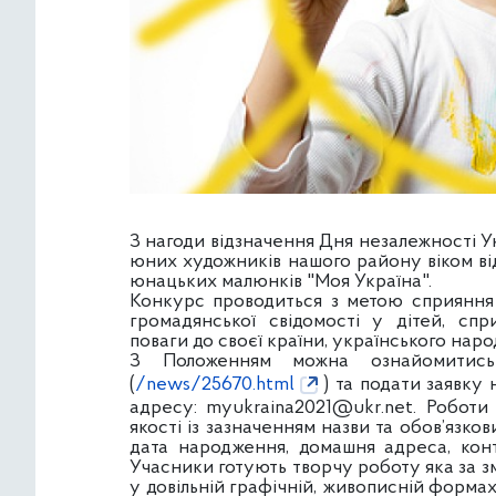
З нагоди відзначення Дня незалежності 
юних художників нашого району віком від
юнацьких малюнків "Моя Україна".
Конкурс проводиться з метою сприяння 
громадянської свідомості у дітей, сп
поваги до своєї країни, українського наро
З Положенням можна ознайомитись 
(
/news/25670.html
) та подати заявку
адресу:
myukraina2021@ukr.net
. Роботи
якості із зазначенням назви та обов’язко
дата народження, домашня адреса, конта
Учасники готують творчу роботу яка за зм
у довільній графічній, живописній форма