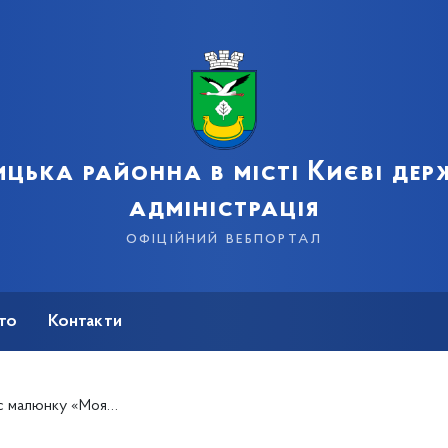
цька районна в місті Києві де
адміністрація
офіційний вебпортал
сто
Контакти
юнку «Моя Україна»