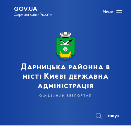
GOV.UA
Меню
Державні сайти України
Дарницька районна в
місті Києві державна
адміністрація
офіційний вебпортал
Пошук