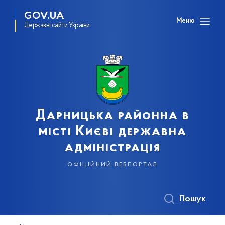
GOV.UA
Меню
Державні сайти України
Дарницька районна в
місті Києві державна
адміністрація
офіційний вебпортал
Пошук