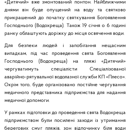
«Дитячий» вже змонтований понтон. Найближчими
днями він буде опущений на воду та святково
прикрашений до початку святкування Богоявлення
Господнього (Водохреща). Також 19 січня о 6 годині
ранку облаштують доріжку до місця освячення води.
Для безпеки людей і запобігання нещасним
випадкам, під час проведення свята Богоявлення
Господнього (Водохреща) на пляжі «Дитячий»
чергуватимуть спеціалісти Спеціалізованої
аварійно-рятувальної водолазної служби КП «Плесо».
Окрім того, буде організовано постійне чергування
медичного представника підприємства для надання
медичної допомоги.
У рамках підготовки до проведення свята Водохреща
підприємством були посилені заходи із утримання
берегових смуг пляжів, зон відпочинку біля води