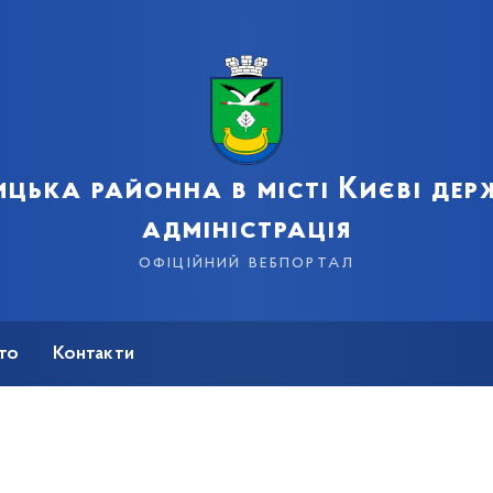
цька районна в місті Києві де
адміністрація
офіційний вебпортал
сто
Контакти