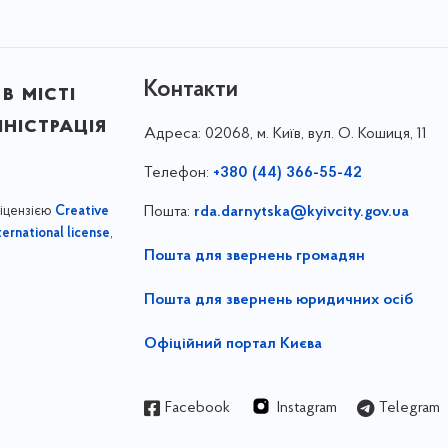
Контакти
в місті
ністрація
Адреса:
02068, м. Київ, вул. О. Кошиця, 11
Телефон:
+380 (44) 366-55-42
ліцензією
Пошта:
rda.darnytska@kyivcity.gov.ua
Creative
,
ernational license
Пошта для звернень громадян
Пошта для звернень юридичних осіб
Офіційний портал Києва
Facebook
Instagram
Telegram