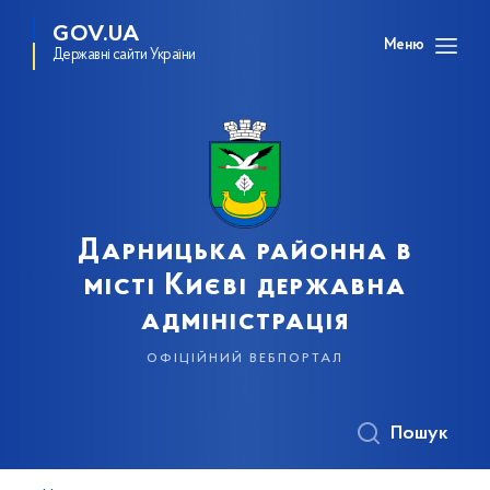
GOV.UA
Меню
Державні сайти України
Дарницька районна в
місті Києві державна
адміністрація
офіційний вебпортал
Пошук