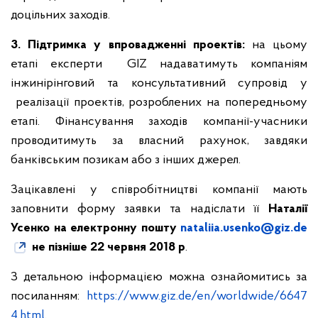
доцільних заходів.
3. Підтримка у впровадженні проектів:
на цьому
етапі експерти GIZ надаватимуть компаніям
інжинірінговий та консультативний супровід у
реалізації проектів, розроблених на попередньому
етапі. Фінансування заходів компанії-учасники
проводитимуть за власний рахунок, завдяки
банківським позикам або з інших джерел.
Зацікавлені у співробітництві компанії мають
заповнити форму заявки та надіслати її
Наталії
Усенко на електронну пошту
nataliia.usenko@giz.de
не пізніше 22 червня 2018 р
.
З детальною інформацією можна ознайомитись за
посиланням:
https://www.giz.de/en/worldwide/6647
4.html
.