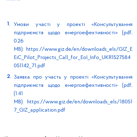
Умови участі у проекті «Консультування
підприємств щодо енергоефективності» (pdf,
0.26
MB)
:
https://www.giz.de/en/downloads_els/GIZ_E
EiC_Pilot_Projects_Call_for_EoI_Info_UKR1527584
051142_71.pdf
Заявка про участь у проекті «Консультування
підприємств щодо енергоефективності» (pdf,
(1.41
MB)
:
https://www.giz.de/en/downloads_els/18051
7_GIZ_application.pdf