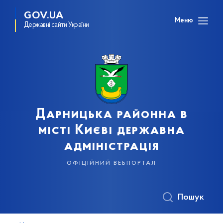
GOV.UA
Меню
Державні сайти України
Дарницька районна в
місті Києві державна
адміністрація
офіційний вебпортал
Пошук