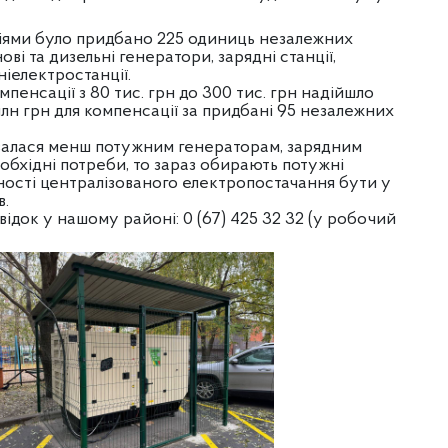
іями було придбано 225 одиниць незалежних
ві та дизельні генератори, зарядні станції,
ніелектростанції.
пенсації з 80 тис. грн до 300 тис. грн надійшло
млн грн для компенсації за придбані 95 незалежних
авалася менш потужним генераторам, зарядним
обхідні потреби, то зараз обирають потужні
тності централізованого електропостачання бути у
в.
овідок у нашому районі: 0 (67) 425 32 32 (у робочий