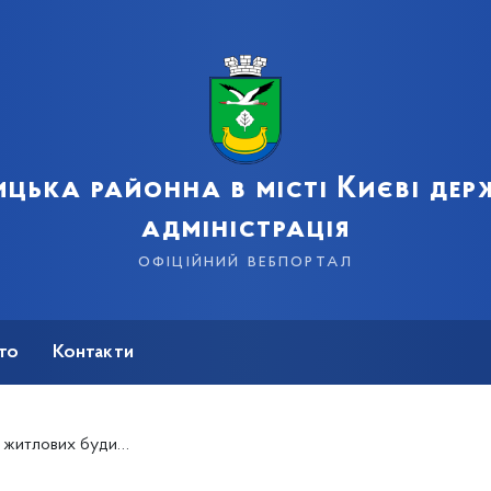
цька районна в місті Києві де
адміністрація
офіційний вебпортал
сто
Контакти
 районі постійно збільшується.