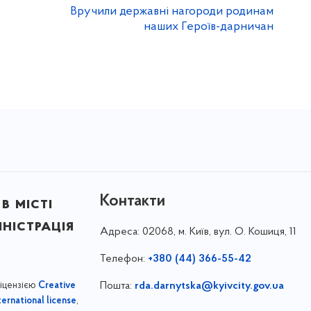
Вручили державні нагороди родинам
наших Героїв-дарничан
Контакти
в місті
ністрація
Адреса:
02068, м. Київ, вул. О. Кошиця, 11
Телефон:
+380 (44) 366-55-42
ліцензією
Пошта:
rda.darnytska@kyivcity.gov.ua
Creative
,
ernational license