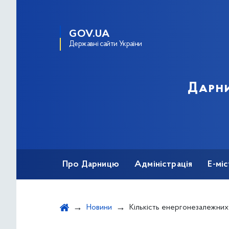
GOV.UA
Державні сайти України
Дарни
Про Дарницю
Адміністрація
Е-мі
Новини
Кількість енергонезалежних житлових будинків у нашому