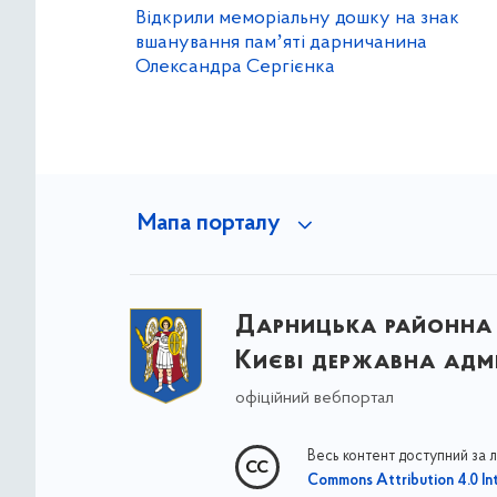
Відкрили меморіальну дошку на знак
вшанування памʼяті дарничанина
Олександра Сергієнка
Мапа порталу
Дарницька районна 
Києві державна адмі
офіційний вебпортал
Весь контент доступний за 
Commons Attribution 4.0 Int