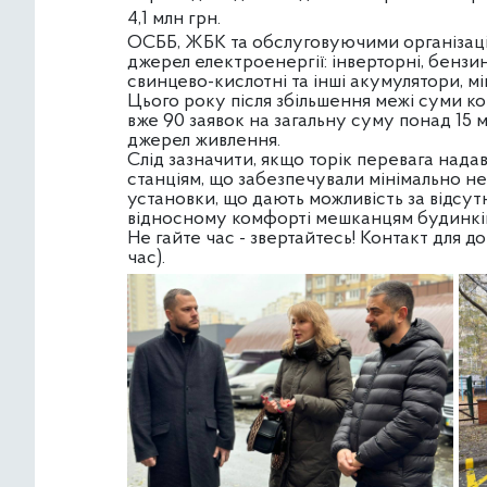
4,1 млн
грн.
ОСББ, ЖБК та обслуговуючими організац
джерел електроенергії: інверторні, бензино
свинцево-кислотні та інші акумулятори, мі
Цього року після збільшення межі суми ком
вже 90 заявок на загальну суму понад 15 
джерел живлення.
Слід зазначити, якщо торік перевага над
станціям, що забезпечували мінімально не
установки, що дають можливість за відсу
відносному комфорті мешканцям будинкі
Не гайте час - звертайтесь! Контакт для д
час).