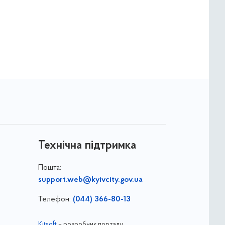
Технічна підтримка
Пошта:
support.web@kyivcity.gov.ua
Телефон:
(044) 366-80-13
Kitsoft
– розробник порталу