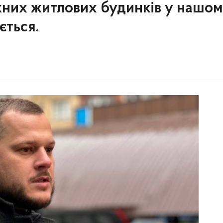
жних житлових будинків у нашо
ється.