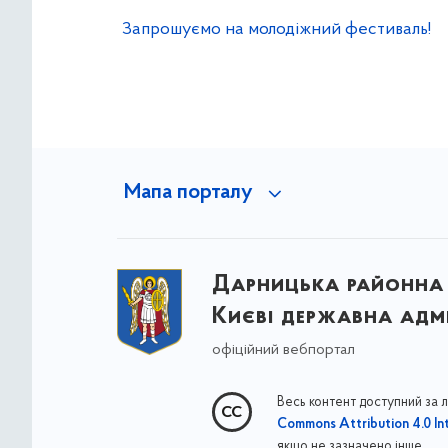
Запрошуємо на молодіжний фестиваль!
Мапа порталу
Дарницька районна 
Києві державна адмі
офіційний вебпортал
Весь контент доступний за 
Commons Attribution 4.0 Int
якщо не зазначено інше