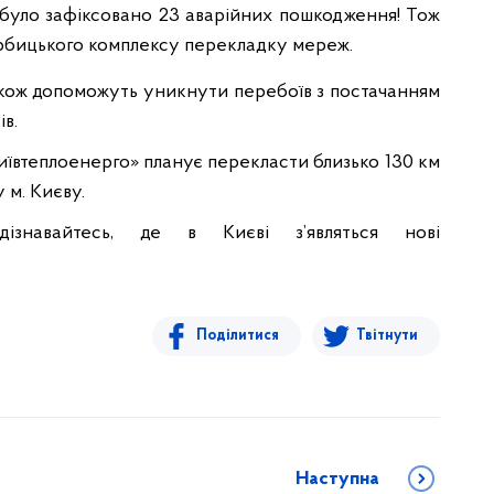
б було зафіксовано 23 аварійних пошкодження! Тож
ербицького комплексу перекладку мереж.
також допоможуть уникнути перебоїв з постачанням
ів.
иївтеплоенерго» планує перекласти близько 130 км
 м. Києву.
знавайтесь, де в Києві з’являться нові
Поділитися
Твітнути
Наступна