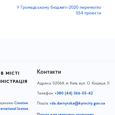
У Громадському бюджеті-2020 перемогло
554 проекти
Контакти
в місті
ністрація
Адреса:
02068, м. Київ, вул. О. Кошиця, 11
Телефон:
+380 (44) 366-55-42
ліцензією
Пошта:
rda.darnytska@kyivcity.gov.ua
Creative
,
ernational license
Пошта для звернень громадян