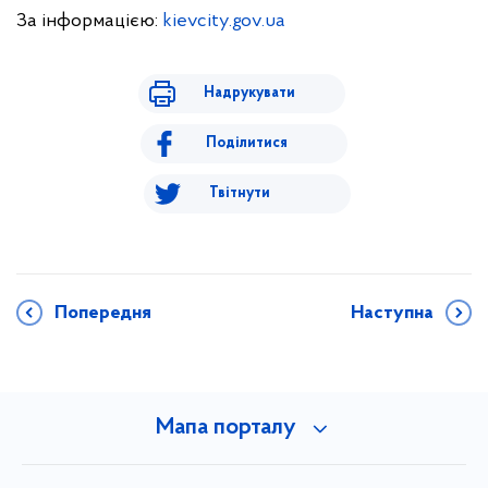
За інформацією:
kievcity.gov.ua
Надрукувати
Поділитися
Твітнути
Попередня
Наступна
Мапа порталу