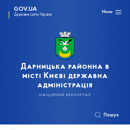
GOV.UA
Меню
Державні сайти України
Дарницька районна в
місті Києві державна
адміністрація
офіційний вебпортал
Пошук