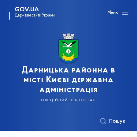
GOV.UA
Меню
Державні сайти України
Дарницька районна в
місті Києві державна
адміністрація
офіційний вебпортал
Пошук