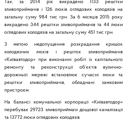
Так, за 2014 рік викрадено 1133 решітки
зливоприймачів і 126 люків оглядових колодязів на
загальну суму 984 тис грн. За 6 місяців 2015 року
викрадено 344 решітки зливоприймачів та 44 люки
оглядових колодязів на загальну суму 451 тис грн.
З метою недопущення розкрадання кришок
колодязних люків і решіток зливоприймачів
«Київавтодор» при виконанні робіт із капітального
ремонту та реконструкції об’єктів вулично-
дорожньої мережі встановлює сучасні люки та
решітки зливоприймачів, обладнані замковим
пристроєм.
На балансі комунальної корпорації «Київавтодор»
перебуває 29723 зливоприймачі дощової каналізації
та 13772 люки оглядових колодязів.